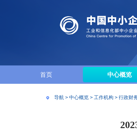
首页
中心概览
导航
>
中心概览
>
工作机构
>
行政财
20